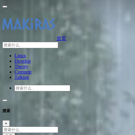
首页
Linux
Develop
Theory
Compete
Talking
搜索
×