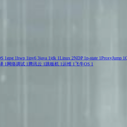
OS
1
gpg
1
hwp
1
ipv6
3
java
1
jdk
1
Linux
2
NDP
1
p-state
1
ProxyJump
1
Q
译
1
网络调试
1
腾讯云
1
跳板机
1
运维
1
飞牛OS
1