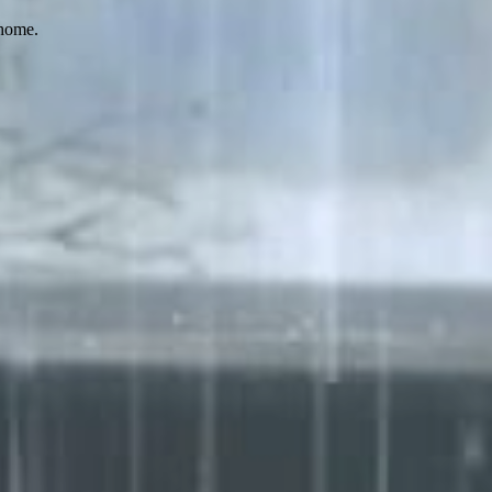
 home.