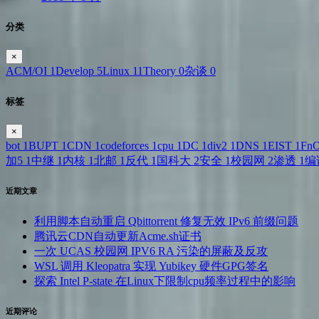
分类
×
ACM/OI
1
Develop
5
Linux
11
Theory
0
杂谈
0
标签
×
bot
1
BUPT
1
CDN
1
codeforces
1
cpu
1
DC
1
div2
1
DNS
1
EIST
1
Fn
加5
1
中继
1
内核
1
北邮
1
反代
1
国科大
2
安全
1
校园网
2
渗透
1
编
近期文章
利用脚本自动重启 Qbittorrent 修复无效 IPv6 前缀问题
腾讯云CDN自动更新Acme.sh证书
一次 UCAS 校园网 IPV6 RA 污染的屏蔽及反攻
WSL 调用 Kleopatra 实现 Yubikey 硬件GPG签名
探索 Intel P-state 在Linux下限制cpu频率过程中的影响
近期评论