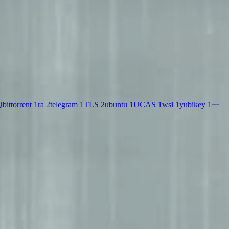
bittorrent
1
ra
2
telegram
1
TLS
2
ubuntu
1
UCAS
1
wsl
1
yubikey
1
一