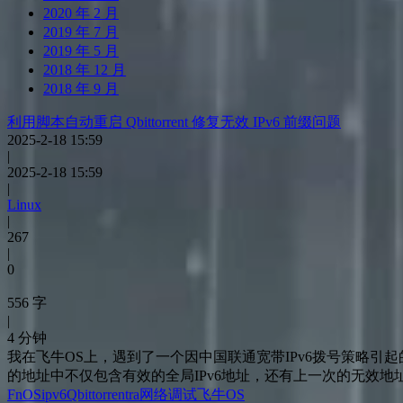
2020 年 2 月
2019 年 7 月
2019 年 5 月
2018 年 12 月
2018 年 9 月
利用脚本自动重启 Qbittorrent 修复无效 IPv6 前缀问题
2025-2-18 15:59
|
2025-2-18 15:59
|
Linux
|
267
|
0
556 字
|
4 分钟
我在飞牛OS上，遇到了一个因中国联通宽带IPv6拨号策略引起的异
的地址中不仅包含有效的全局IPv6地址，还有上一次的无效地址。问题
FnOS
ipv6
Qbittorrent
ra
网络调试
飞牛OS