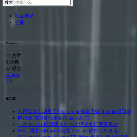
搜索
站点概览
功能
Makiras
15
文章
5
分类
42
标签
Github
TG
新文章
利用脚本自动重启 Qbittorrent 修复无效 IPv6 前缀问题
腾讯云CDN自动更新Acme.sh证书
一次 UCAS 校园网 IPV6 RA 污染的屏蔽及反攻
WSL 调用 Kleopatra 实现 Yubikey 硬件GPG签名