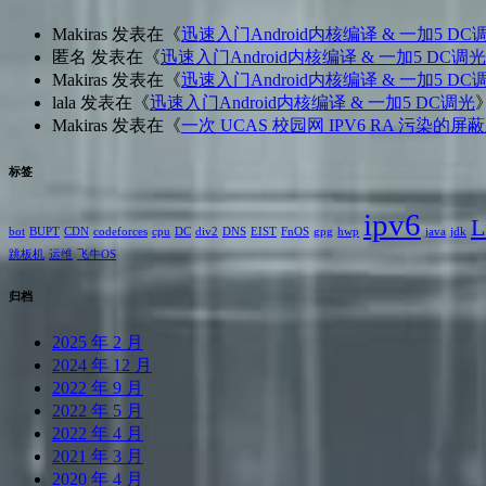
Makiras
发表在《
迅速入门Android内核编译 & 一加5 DC
匿名
发表在《
迅速入门Android内核编译 & 一加5 DC调光
Makiras
发表在《
迅速入门Android内核编译 & 一加5 DC
lala
发表在《
迅速入门Android内核编译 & 一加5 DC调光
Makiras
发表在《
一次 UCAS 校园网 IPV6 RA 污染的
标签
ipv6
L
bot
BUPT
CDN
codeforces
cpu
DC
div2
DNS
EIST
FnOS
gpg
hwp
java
jdk
跳板机
运维
飞牛OS
归档
2025 年 2 月
2024 年 12 月
2022 年 9 月
2022 年 5 月
2022 年 4 月
2021 年 3 月
2020 年 4 月