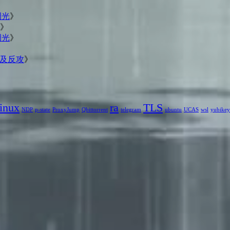
调光
》
》
调光
》
》
屏蔽及反攻
》
inux
ra
TLS
NDP
p-state
ProxyJump
Qbittorrent
telegram
ubuntu
UCAS
wsl
yubikey