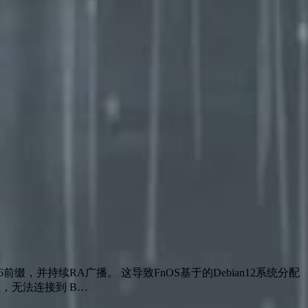
缀，并持续RA广播。 这导致FnOS基于的Debian12系统分配
址，无法连接到 B…