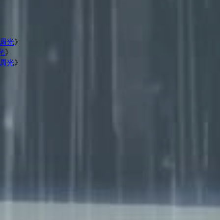
C调光
》
光
》
C调光
》