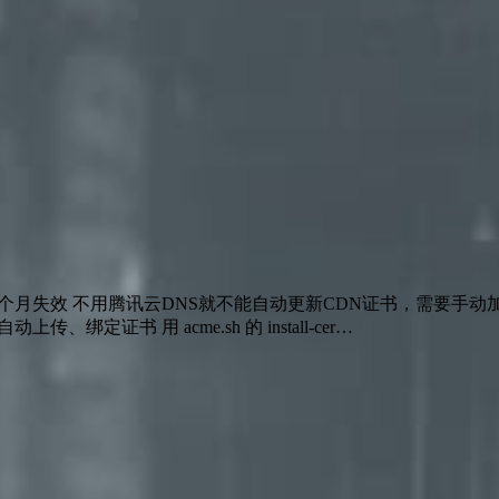
 SSL证书强制3个月失效 不用腾讯云DNS就不能自动更新CDN证书，
传、绑定证书 用 acme.sh 的 install-cer…