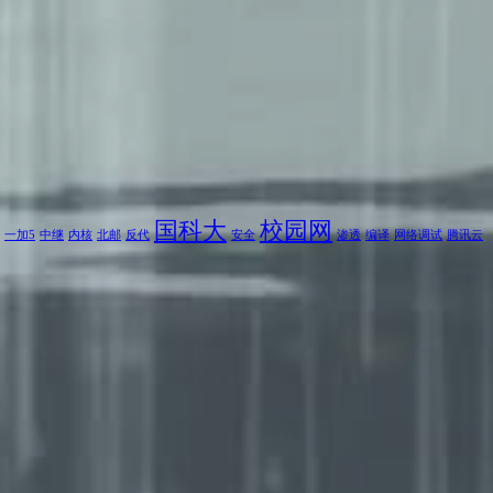
国科大
校园网
一加5
中继
内核
北邮
反代
安全
渗透
编译
网络调试
腾讯云