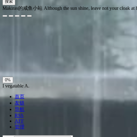
搜索
Makiras的咸鱼小站
Although the sun shine, leave not your cloak at
夜间模式
暗黑模式
Sans Serif
Serif
浅阴影
深阴影
关闭
日落
暗化
灰度
0%
I vegatable A.
首页
友链
导航
RSS
AFF
管理