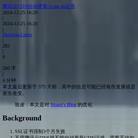
腾讯云CDN自动更新Acme.sh证书
2024-12-25 16:20
|
2024-12-25 16:20
|
Develop
,
Linux
|
282
|
0
280 字
|
4 分钟
本文最后更新于 375 天前，其中的信息可能已经有所发展或是
发生改变。
致谢：本文是对
Noam’s Blog
的优化
Background
SSL证书强制3个月失效
不用腾讯云DNS就不能自动更新CDN证书，需要手动加