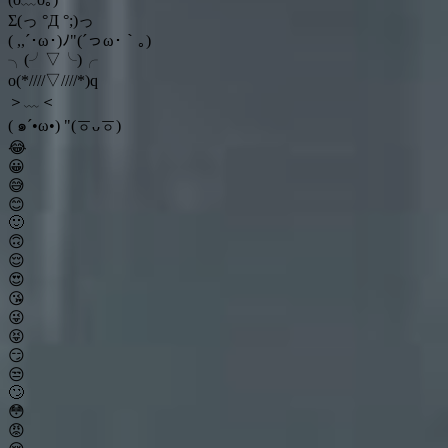
Σ(っ °Д °;)っ
( ,,´･ω･)ﾉ"(´っω･｀｡)
╮(╯▽╰)╭
o(*////▽////*)q
＞﹏＜
( ๑´•ω•) "(ㆆᴗㆆ)
😂
😀
😅
😊
🙂
🙃
😌
😍
😘
😜
😝
😏
😒
🙄
😳
😡