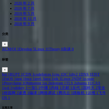
2020 年 2 月
2019 年 7 月
2019 年 5 月
2018 年 12 月
2018 年 9 月
分类
×
ACM/OI
1
Develop
5
Linux
11
Theory
0
杂谈
0
标签
×
bot
1
BUPT
1
CDN
1
codeforces
1
cpu
1
DC
1
div2
1
DNS
1
EIST
1
FnOS
1
gpg
1
hwp
1
ipv6
3
java
1
jdk
1
Linux
2
NDP
1
p-state
1
ProxyJump
1
Qbittorrent
1
ra
2
telegram
1
TLS
2
ubuntu
1
UCAS
1
wsl
1
yubikey
1
一加5
1
中继
1
内核
1
北邮
1
反代
1
国科大
2
安全
1
校园网
2
渗透
1
编译
1
网络调试
1
腾讯云
1
跳板机
1
运维
1
飞牛
OS
1
近期文章