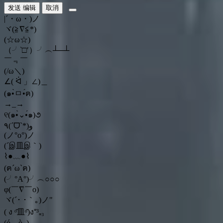
发送
编辑
取消
|´・ω・)ノ
ヾ(≧∇≦*)ゝ
(☆ω☆)
（╯‵□′）╯︵┴─┴
￣﹃￣
(/ω＼)
∠( ᐛ 」∠)＿
(๑•̀ㅁ•́ฅ)
→_→
୧(๑•̀⌄•́๑)૭
٩(ˊᗜˋ*)و
(ノ°ο°)ノ
(´இ皿இ｀)
⌇●﹏●⌇
(ฅ´ω`ฅ)
(╯°A°)╯︵○○○
φ(￣∇￣o)
ヾ(´･ ･｀｡)ノ"
( ง ᵒ̌皿ᵒ̌)ง⁼³₌₃
(ó﹏ò｡)