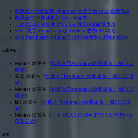
利用脚本自动重启 Qbittorrent 修复无效 IPv6 前缀问题
腾讯云CDN自动更新Acme.sh证书
一次 UCAS 校园网 IPV6 RA 污染的屏蔽及反攻
WSL 调用 Kleopatra 实现 Yubikey 硬件GPG签名
探索 Intel P-state 在Linux下限制cpu频率过程中的影响
近期评论
Makiras
发表在《
迅速入门Android内核编译 & 一加5 DC
调光
》
匿名
发表在《
迅速入门Android内核编译 & 一加5 DC调
光
》
Makiras
发表在《
迅速入门Android内核编译 & 一加5 DC
调光
》
lala
发表在《
迅速入门Android内核编译 & 一加5 DC调
光
》
Makiras
发表在《
一次 UCAS 校园网 IPV6 RA 污染的屏
蔽及反攻
》
标签