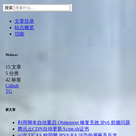
搜索
文章目录
站点概览
功能
Makiras
15
文章
5
分类
42
标签
Github
TG
新文章
利用脚本自动重启 Qbittorrent 修复无效 IPv6 前缀问题
腾讯云CDN自动更新Acme.sh证书
一次 UCAS 校园网 IPV6 RA 污染的屏蔽及反攻