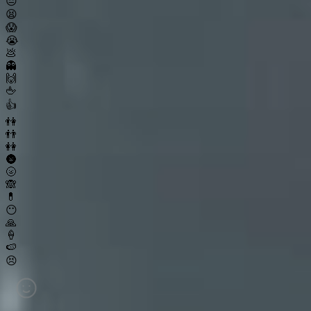
😔
😫
😱
😭
💩
👻
🙌
🖕
👍
👫
👬
👭
🌚
🌝
🙈
💊
😶
🙏
🍦
🍉
😣