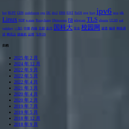
ipv6
bot
BUPT
CDN
codeforces
cpu
DC
div2
DNS
EIST
FnOS
gpg
hwp
java
jdk
Linux
ra
TLS
NDP
p-state
ProxyJump
Qbittorrent
telegram
ubuntu
UCAS
wsl
国科大
校园网
yubikey
一加5
中继
内核
北邮
反代
安全
渗透
编译
网络调
试
腾讯云
跳板机
运维
飞牛OS
归档
2025 年 2 月
2024 年 12 月
2022 年 9 月
2022 年 5 月
2022 年 4 月
2021 年 3 月
2020 年 4 月
2020 年 2 月
2019 年 7 月
2019 年 5 月
2018 年 12 月
2018 年 9 月