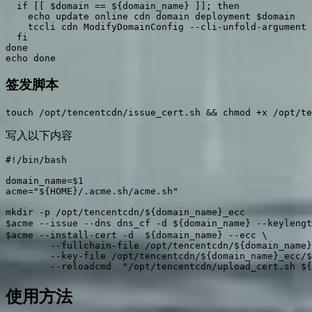
  if [[ $domain == ${domain_name} ]]; then

    echo update online cdn domain deployment $domain

    tccli cdn ModifyDomainConfig --cli-unfold-argument 
  fi

done

echo done
签发脚本
touch /opt/tencentcdn/issue_cert.sh && chmod +x /opt/te
写入以下内容
#!/bin/bash

domain_name=$1

acme="${HOME}/.acme.sh/acme.sh"

mkdir -p /opt/tencentcdn/${domain_name}_ecc

$acme --issue --dns dns_cf -d ${domain_name} --key
$acme --install-cert -d  ${domain_name} --ecc \

        --fullchain-file /opt/tencentcdn/${domain_name}
        --key-file /opt/tencentcdn/${domain_name}_ecc/$
        --reloadcmd  "/opt/tencentcdn/upload_cert.sh ${
使用方法