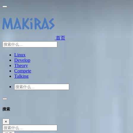
首页
Linux
Develop
Theory
Compete
Talking
搜索
×