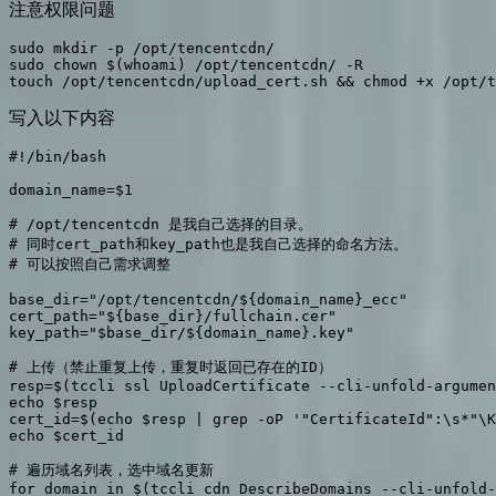
注意权限问题
sudo mkdir -p /opt/tencentcdn/ 

sudo chown $(whoami) /opt/tencentcdn/ -R

touch /opt/tencentcdn/upload_cert.sh && chmod +x /opt/t
写入以下内容
#!/bin/bash

domain_name=$1

# /opt/tencentcdn 是我自己选择的目录。

# 同时cert_path和key_path也是我自己选择的命名方法。

# 可以按照自己需求调整

base_dir="/opt/tencentcdn/${domain_name}_ecc" 

cert_path="${base_dir}/fullchain.cer" 

key_path="$base_dir/${domain_name}.key"

# 上传（禁止重复上传，重复时返回已存在的ID）

resp=$(tccli ssl UploadCertificate --cli-unfold-argumen
echo $resp

cert_id=$(echo $resp | grep -oP '"CertificateId":\s*"\K
echo $cert_id

# 遍历域名列表，选中域名更新

for domain in $(tccli cdn DescribeDomains --cli-unfold-