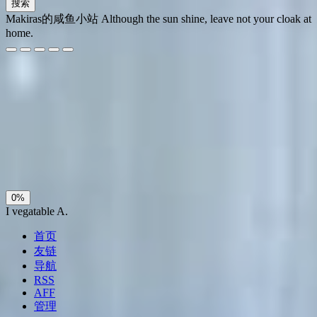
搜索
Makiras的咸鱼小站
Although the sun shine, leave not your cloak at
home.
夜间模式
暗黑模式
Sans Serif
Serif
浅阴影
深阴影
关闭
日落
暗化
灰度
0%
I vegatable A.
首页
友链
导航
RSS
AFF
管理