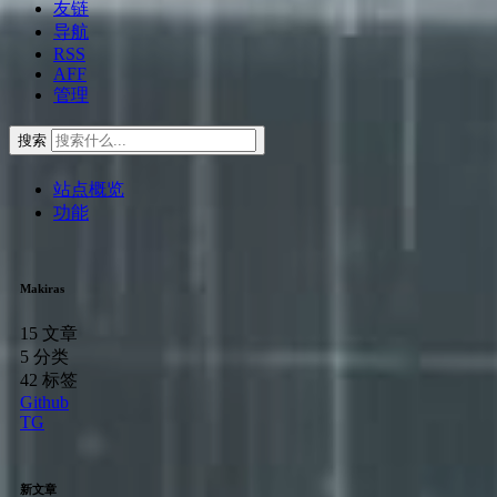
友链
导航
RSS
AFF
管理
搜索
站点概览
功能
Makiras
15
文章
5
分类
42
标签
Github
TG
新文章