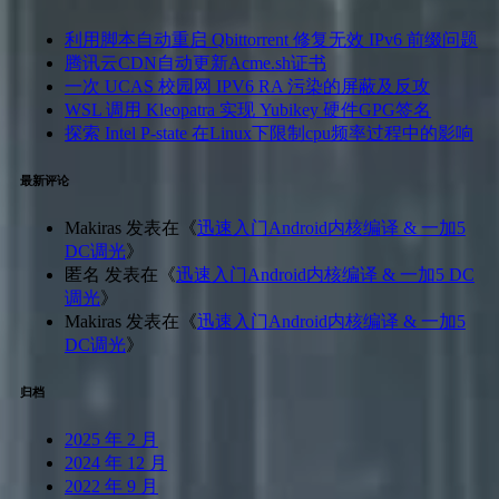
利用脚本自动重启 Qbittorrent 修复无效 IPv6 前缀问题
腾讯云CDN自动更新Acme.sh证书
一次 UCAS 校园网 IPV6 RA 污染的屏蔽及反攻
WSL 调用 Kleopatra 实现 Yubikey 硬件GPG签名
探索 Intel P-state 在Linux下限制cpu频率过程中的影响
最新评论
Makiras
发表在《
迅速入门Android内核编译 & 一加5
DC调光
》
匿名
发表在《
迅速入门Android内核编译 & 一加5 DC
调光
》
Makiras
发表在《
迅速入门Android内核编译 & 一加5
DC调光
》
归档
2025 年 2 月
2024 年 12 月
2022 年 9 月