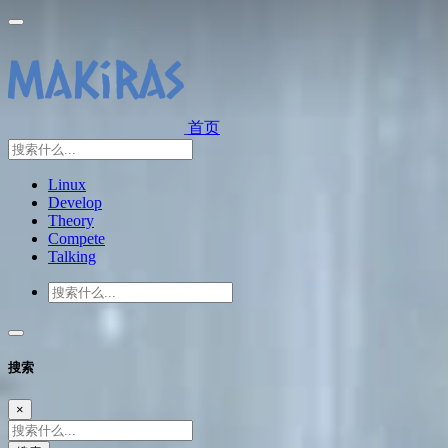
首页
Linux
Develop
Theory
Compete
Talking
搜索
×