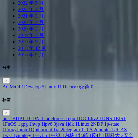
2022 年 5 月
2022 年 4 月
2021 年 3 月
2020 年 4 月
2020 年 2 月
2019 年 7 月
2019 年 5 月
2018 年 12 月
2018 年 9 月
分类
×
ACM/OI
1
Develop
5
Linux
11
Theory
0
杂谈
0
标签
×
bot
1
BUPT
1
CDN
1
codeforces
1
cpu
1
DC
1
div2
1
DNS
1
EIST
1
FnOS
1
gpg
1
hwp
1
ipv6
3
java
1
jdk
1
Linux
2
NDP
1
p-state
1
ProxyJump
1
Qbittorrent
1
ra
2
telegram
1
TLS
2
ubuntu
1
UCAS
1
wsl
1
yubikey
1
一加5
1
中继
1
内核
1
北邮
1
反代
1
国科大
2
安全