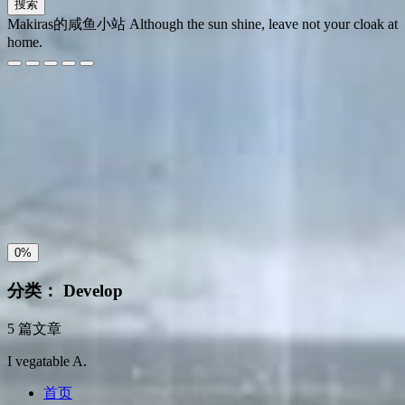
搜索
Makiras的咸鱼小站
Although the sun shine, leave not your cloak at
home.
夜间模式
暗黑模式
Sans Serif
Serif
浅阴影
深阴影
关闭
日落
暗化
灰度
0%
分类：
Develop
5 篇文章
I vegatable A.
首页