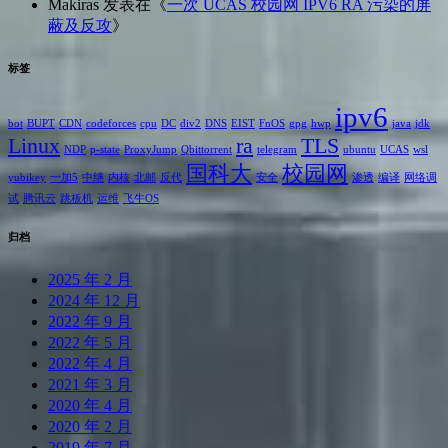
Makiras
发表在《
一次 UCAS 校园网 IPV6 RA 污染的屏
蔽及反攻
》
标签
ipv6
bot
BUPT
CDN
codeforces
cpu
DC
div2
DNS
EIST
FnOS
gpg
hwp
java
jdk
Linux
ra
TLS
NDP
p-state
ProxyJump
Qbittorrent
telegram
ubuntu
UCAS
wsl
国科大
校园网
yubikey
一加5
中继
内核
北邮
反代
安全
渗透
编译
网络调
试
腾讯云
跳板机
运维
飞牛OS
归档
2025 年 2 月
2024 年 12 月
2022 年 9 月
2022 年 5 月
2022 年 4 月
2021 年 3 月
2020 年 4 月
2020 年 2 月
2019 年 7 月