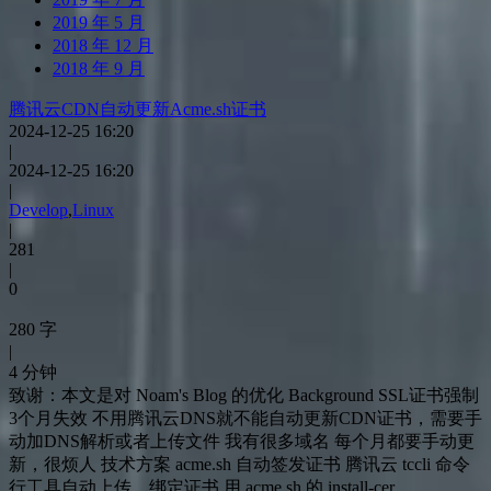
2019 年 5 月
2018 年 12 月
2018 年 9 月
腾讯云CDN自动更新Acme.sh证书
2024-12-25 16:20
|
2024-12-25 16:20
|
Develop
,
Linux
|
281
|
0
280 字
|
4 分钟
致谢：本文是对 Noam's Blog 的优化 Background SSL证书强制
3个月失效 不用腾讯云DNS就不能自动更新CDN证书，需要手
动加DNS解析或者上传文件 我有很多域名 每个月都要手动更
新，很烦人 技术方案 acme.sh 自动签发证书 腾讯云 tccli 命令
行工具自动上传、绑定证书 用 acme.sh 的 install-cer…