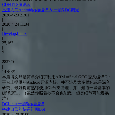
CDN
TLS
腾讯云
迅速入门Android内核编译 & 一加5 DC调光
2020-4-23 21:01
|
2020-4-24 11:34
|
Develop
,
Linux
|
25,163
|
9
2837 字
|
14 分钟
本篇博文只是简单介绍了利用ARM official GCC 交叉编译Git
平台上提供的Android开源内核。并不涉及太多优化或是深入
研究。最好提前熟练使用Git分支管理，并且知道一些基本的
编译原理。（虽然你照着抄不会也能做，但是细节可能容易
坑）
DC
Linux
一加5
内核
编译
搭建自己的快递订阅Bot
2020-2-20 20:00