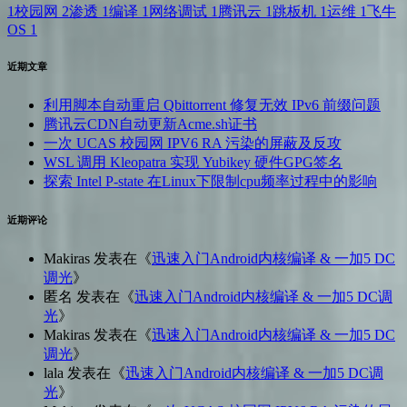
1
校园网
2
渗透
1
编译
1
网络调试
1
腾讯云
1
跳板机
1
运维
1
飞牛
OS
1
近期文章
利用脚本自动重启 Qbittorrent 修复无效 IPv6 前缀问题
腾讯云CDN自动更新Acme.sh证书
一次 UCAS 校园网 IPV6 RA 污染的屏蔽及反攻
WSL 调用 Kleopatra 实现 Yubikey 硬件GPG签名
探索 Intel P-state 在Linux下限制cpu频率过程中的影响
近期评论
Makiras
发表在《
迅速入门Android内核编译 & 一加5 DC
调光
》
匿名
发表在《
迅速入门Android内核编译 & 一加5 DC调
光
》
Makiras
发表在《
迅速入门Android内核编译 & 一加5 DC
调光
》
lala
发表在《
迅速入门Android内核编译 & 一加5 DC调
光
》