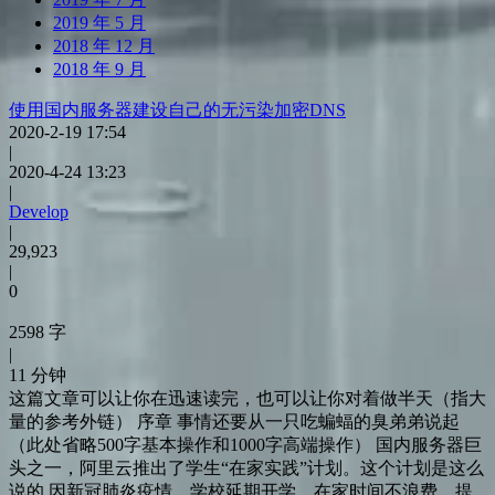
2019 年 5 月
2018 年 12 月
2018 年 9 月
使用国内服务器建设自己的无污染加密DNS
2020-2-19 17:54
|
2020-4-24 13:23
|
Develop
|
29,923
|
0
2598 字
|
11 分钟
这篇文章可以让你在迅速读完，也可以让你对着做半天（指大
量的参考外链） 序章 事情还要从一只吃蝙蝠的臭弟弟说起
（此处省略500字基本操作和1000字高端操作） 国内服务器巨
头之一，阿里云推出了学生“在家实践”计划。这个计划是这么
说的 因新冠肺炎疫情，学校延期开学。在家时间不浪费，提