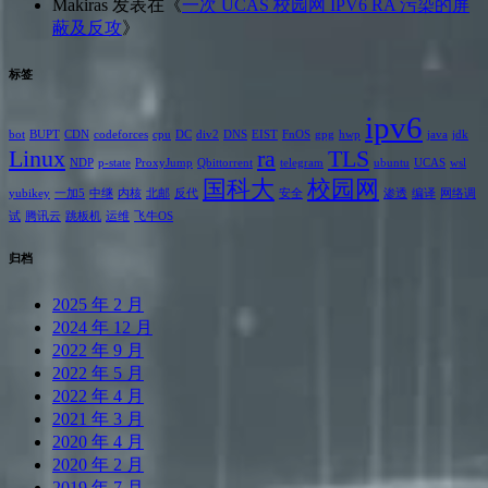
Makiras
发表在《
一次 UCAS 校园网 IPV6 RA 污染的屏
蔽及反攻
》
标签
ipv6
bot
BUPT
CDN
codeforces
cpu
DC
div2
DNS
EIST
FnOS
gpg
hwp
java
jdk
Linux
ra
TLS
NDP
p-state
ProxyJump
Qbittorrent
telegram
ubuntu
UCAS
wsl
国科大
校园网
yubikey
一加5
中继
内核
北邮
反代
安全
渗透
编译
网络调
试
腾讯云
跳板机
运维
飞牛OS
归档
2025 年 2 月
2024 年 12 月
2022 年 9 月
2022 年 5 月
2022 年 4 月
2021 年 3 月
2020 年 4 月
2020 年 2 月
2019 年 7 月