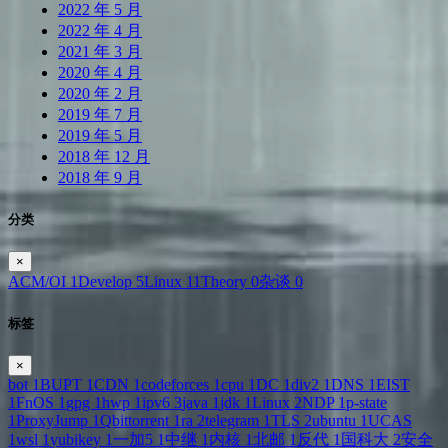
2022 年 5 月
2022 年 4 月
2021 年 3 月
2020 年 4 月
2020 年 2 月
2019 年 7 月
2019 年 5 月
2018 年 12 月
2018 年 9 月
分类
×
ACM/OI
1
Develop
5
Linux
11
Theory
0
杂谈
0
标签
×
bot
1
BUPT
1
CDN
1
codeforces
1
cpu
1
DC
1
div2
1
DNS
1
EIST
1
FnOS
1
gpg
1
hwp
1
ipv6
3
java
1
jdk
1
Linux
2
NDP
1
p-state
1
ProxyJump
1
Qbittorrent
1
ra
2
telegram
1
TLS
2
ubuntu
1
UCAS
1
wsl
1
yubikey
1
一加5
1
中继
1
内核
1
北邮
1
反代
1
国科大
2
安全