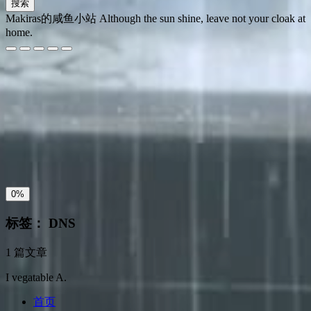
搜索
Makiras的咸鱼小站
Although the sun shine, leave not your cloak at
home.
夜间模式
暗黑模式
Sans Serif
Serif
浅阴影
深阴影
关闭
日落
暗化
灰度
0%
标签：
DNS
1 篇文章
I vegatable A.
首页