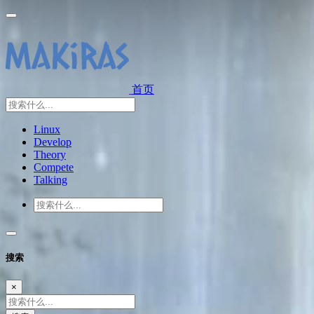
首页
Linux
Develop
Theory
Compete
Talking
搜索
×