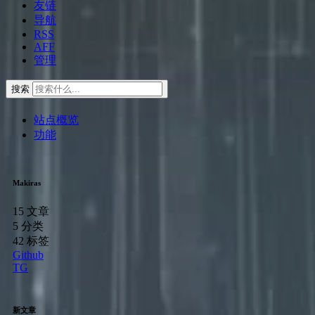
友链
导航
RSS
AFF
管理
搜索
站点概览
功能
Makiras
15
文章
5
分类
42
标签
Github
TG
新文章