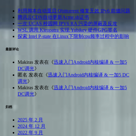
利用脚本自动重启 Qbittorrent 修复无效 IPv6 前缀问题
腾讯云CDN自动更新Acme.sh证书
一次 UCAS 校园网 IPV6 RA 污染的屏蔽及反攻
WSL 调用 Kleopatra 实现 Yubikey 硬件GPG签名
探索 Intel P-state 在Linux下限制cpu频率过程中的影响
最新评论
Makiras
发表在《
迅速入门Android内核编译 & 一加5
DC调光
》
匿名
发表在《
迅速入门Android内核编译 & 一加5 DC
调光
》
Makiras
发表在《
迅速入门Android内核编译 & 一加5
DC调光
》
归档
2025 年 2 月
2024 年 12 月
2022 年 9 月