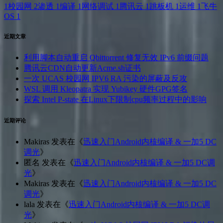
1
校园网
2
渗透
1
编译
1
网络调试
1
腾讯云
1
跳板机
1
运维
1
飞牛
OS
1
近期文章
利用脚本自动重启 Qbittorrent 修复无效 IPv6 前缀问题
腾讯云CDN自动更新Acme.sh证书
一次 UCAS 校园网 IPV6 RA 污染的屏蔽及反攻
WSL 调用 Kleopatra 实现 Yubikey 硬件GPG签名
探索 Intel P-state 在Linux下限制cpu频率过程中的影响
近期评论
Makiras
发表在《
迅速入门Android内核编译 & 一加5 DC
调光
》
匿名
发表在《
迅速入门Android内核编译 & 一加5 DC调
光
》
Makiras
发表在《
迅速入门Android内核编译 & 一加5 DC
调光
》
lala
发表在《
迅速入门Android内核编译 & 一加5 DC调
光
》