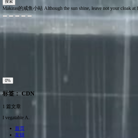
搜索
Makiras的咸鱼小站
Although the sun shine, leave not your cloak at
夜间模式
暗黑模式
Sans Serif
Serif
浅阴影
深阴影
关闭
日落
暗化
灰度
0%
标签：
CDN
1 篇文章
I vegatable A.
首页
友链