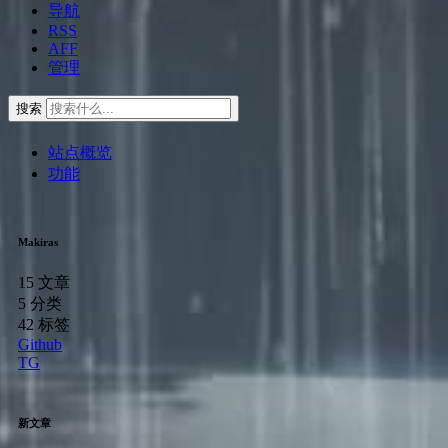
导航
RSS
AFF
管理
搜索
站点概览
功能
Makiras
15
文章
5
分类
42
标签
Github
TG
新文章