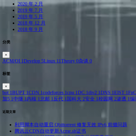
2020 年 2 月
2019 年 7 月
2019 年 5 月
2018 年 12 月
2018 年 9 月
分类
×
ACM/OI
1
Develop
5
Linux
11
Theory
0
杂谈
0
标签
×
bot
1
BUPT
1
CDN
1
codeforces
1
cpu
1
DC
1
div2
1
DNS
1
EIST
1
Fn
加5
1
中继
1
内核
1
北邮
1
反代
1
国科大
2
安全
1
校园网
2
渗透
1
编
近期文章
利用脚本自动重启 Qbittorrent 修复无效 IPv6 前缀问题
腾讯云CDN自动更新Acme.sh证书