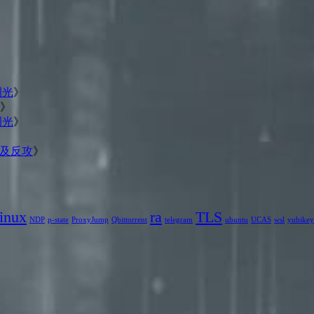
调光
》
》
调光
》
》
屏蔽及反攻
》
inux
ra
TLS
NDP
p-state
ProxyJump
Qbittorrent
telegram
ubuntu
UCAS
wsl
yubikey