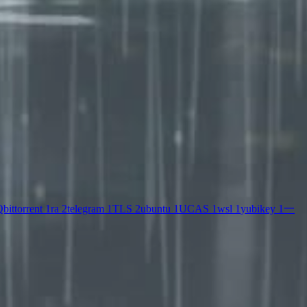
bittorrent
1
ra
2
telegram
1
TLS
2
ubuntu
1
UCAS
1
wsl
1
yubikey
1
一