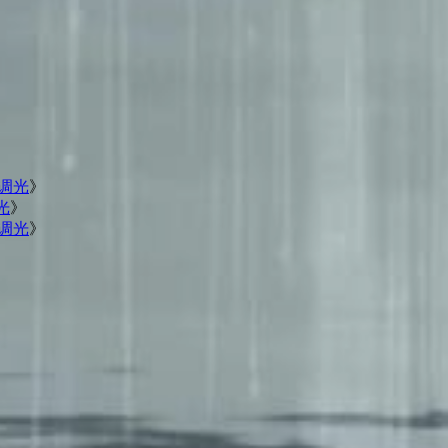
C调光
》
光
》
C调光
》