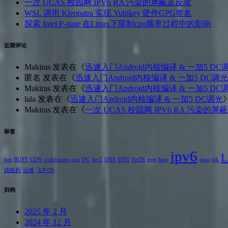
一次 UCAS 校园网 IPV6 RA 污染的屏蔽及反攻
WSL 调用 Kleopatra 实现 Yubikey 硬件GPG签名
探索 Intel P-state 在Linux下限制cpu频率过程中的影响
近期评论
Makiras
发表在《
迅速入门Android内核编译 & 一加5 DC
匿名
发表在《
迅速入门Android内核编译 & 一加5 DC调光
Makiras
发表在《
迅速入门Android内核编译 & 一加5 DC
lala
发表在《
迅速入门Android内核编译 & 一加5 DC调光
Makiras
发表在《
一次 UCAS 校园网 IPV6 RA 污染的
标签
ipv6
L
bot
BUPT
CDN
codeforces
cpu
DC
div2
DNS
EIST
FnOS
gpg
hwp
java
jdk
跳板机
运维
飞牛OS
归档
2025 年 2 月
2024 年 12 月