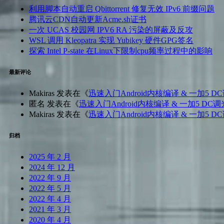
利用脚本自动重启 Qbittorrent 修复无效 IPv6 前缀问题
腾讯云CDN自动更新Acme.sh证书
一次 UCAS 校园网 IPV6 RA 污染的屏蔽及反攻
WSL 调用 Kleopatra 实现 Yubikey 硬件GPG签名
探索 Intel P-state 在Linux下限制cpu频率过程中的影响
最新评论
Makiras
发表在《
迅速入门Android内核编译 & 一加5 D
匿名
发表在《
迅速入门Android内核编译 & 一加5 DC调
Makiras
发表在《
迅速入门Android内核编译 & 一加5 D
归档
2025 年 2 月
2024 年 12 月
2022 年 9 月
2022 年 5 月
2022 年 4 月
2021 年 3 月
2020 年 4 月