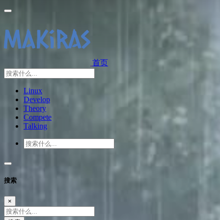
首页
Linux
Develop
Theory
Compete
Talking
搜索
×