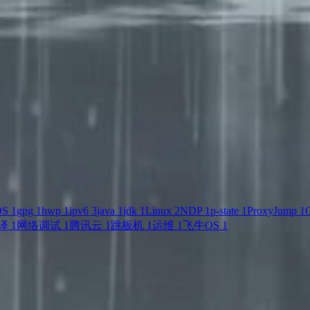
OS
1
gpg
1
hwp
1
ipv6
3
java
1
jdk
1
Linux
2
NDP
1
p-state
1
ProxyJump
1
Q
译
1
网络调试
1
腾讯云
1
跳板机
1
运维
1
飞牛OS
1