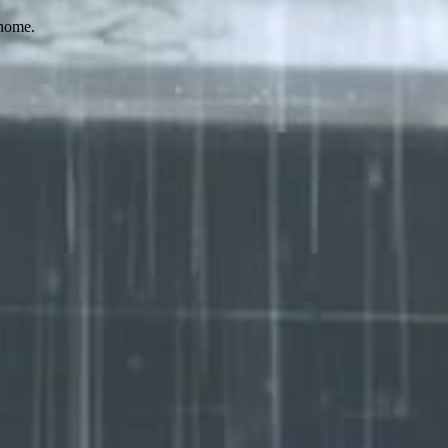
 home.