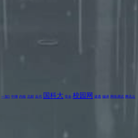
国科大
校园网
一加5
中继
内核
北邮
反代
安全
渗透
编译
网络调试
腾讯云