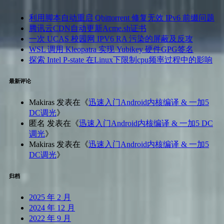
利用脚本自动重启 Qbittorrent 修复无效 IPv6 前缀问题
腾讯云CDN自动更新Acme.sh证书
一次 UCAS 校园网 IPV6 RA 污染的屏蔽及反攻
WSL 调用 Kleopatra 实现 Yubikey 硬件GPG签名
探索 Intel P-state 在Linux下限制cpu频率过程中的影响
最新评论
Makiras
发表在《
迅速入门Android内核编译 & 一加5
DC调光
》
匿名
发表在《
迅速入门Android内核编译 & 一加5 DC
调光
》
Makiras
发表在《
迅速入门Android内核编译 & 一加5
DC调光
》
归档
2025 年 2 月
2024 年 12 月
2022 年 9 月