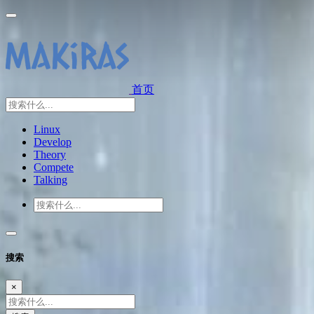
首页
Linux
Develop
Theory
Compete
Talking
搜索
×