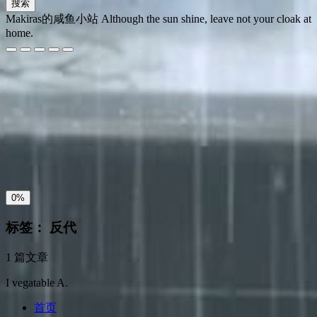
搜索
Makiras的咸鱼小站
Although the sun shine, leave not your cloak at
home.
夜间模式
暗黑模式
Sans Serif
Serif
浅阴影
深阴影
关闭
日落
暗化
灰度
0%
标签：
反代
1 篇文章
I vegatable A.
首页