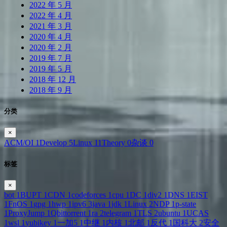
2022 年 5 月
2022 年 4 月
2021 年 3 月
2020 年 4 月
2020 年 2 月
2019 年 7 月
2019 年 5 月
2018 年 12 月
2018 年 9 月
分类
×
ACM/OI
1
Develop
5
Linux
11
Theory
0
杂谈
0
标签
×
bot
1
BUPT
1
CDN
1
codeforces
1
cpu
1
DC
1
div2
1
DNS
1
EIST
1
FnOS
1
gpg
1
hwp
1
ipv6
3
java
1
jdk
1
Linux
2
NDP
1
p-state
1
ProxyJump
1
Qbittorrent
1
ra
2
telegram
1
TLS
2
ubuntu
1
UCAS
1
wsl
1
yubikey
1
一加5
1
中继
1
内核
1
北邮
1
反代
1
国科大
2
安全