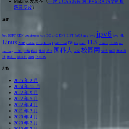
Makiras
发表在《
一次 UCAS 校园网 IPV6 RA 污染的屏
蔽及反攻
》
标签
ipv6
bot
BUPT
CDN
codeforces
cpu
DC
div2
DNS
EIST
FnOS
gpg
hwp
java
jdk
Linux
ra
TLS
NDP
p-state
ProxyJump
Qbittorrent
telegram
ubuntu
UCAS
wsl
国科大
校园网
yubikey
一加5
中继
内核
北邮
反代
安全
渗透
编译
网络调
试
腾讯云
跳板机
运维
飞牛OS
归档
2025 年 2 月
2024 年 12 月
2022 年 9 月
2022 年 5 月
2022 年 4 月
2021 年 3 月
2020 年 4 月
2020 年 2 月
2019 年 7 月