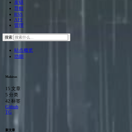
友链
导航
RSS
AFF
管理
搜索
站点概览
功能
Makiras
15
文章
5
分类
42
标签
Github
TG
新文章