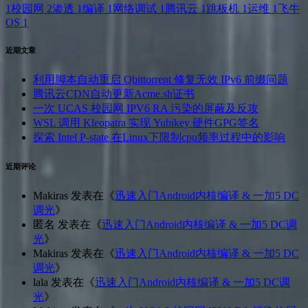
1
校园网
2
渗透
1
编译
1
网络调试
1
腾讯云
1
跳板机
1
运维
1
飞牛
OS
1
近期文章
利用脚本自动重启 Qbittorrent 修复无效 IPv6 前缀问题
腾讯云CDN自动更新Acme.sh证书
一次 UCAS 校园网 IPV6 RA 污染的屏蔽及反攻
WSL 调用 Kleopatra 实现 Yubikey 硬件GPG签名
探索 Intel P-state 在Linux下限制cpu频率过程中的影响
近期评论
Makiras
发表在《
迅速入门Android内核编译 & 一加5 DC
调光
》
匿名
发表在《
迅速入门Android内核编译 & 一加5 DC调
光
》
Makiras
发表在《
迅速入门Android内核编译 & 一加5 DC
调光
》
lala
发表在《
迅速入门Android内核编译 & 一加5 DC调
光
》