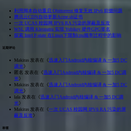
利用脚本自动重启 Qbittorrent 修复无效 IPv6 前缀问题
腾讯云CDN自动更新Acme.sh证书
一次 UCAS 校园网 IPV6 RA 污染的屏蔽及反攻
WSL 调用 Kleopatra 实现 Yubikey 硬件GPG签名
探索 Intel P-state 在Linux下限制cpu频率过程中的影响
近期评论
Makiras
发表在《
迅速入门Android内核编译 & 一加5 DC
调光
》
匿名
发表在《
迅速入门Android内核编译 & 一加5 DC调
光
》
Makiras
发表在《
迅速入门Android内核编译 & 一加5 DC
调光
》
lala
发表在《
迅速入门Android内核编译 & 一加5 DC调
光
》
Makiras
发表在《
一次 UCAS 校园网 IPV6 RA 污染的屏
蔽及反攻
》
标签