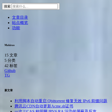
搜索
文章目录
站点概览
功能
Makiras
15
文章
5
分类
42
标签
Github
TG
新文章
利用脚本自动重启 Qbittorrent 修复无效 IPv6 前缀问题
腾讯云CDN自动更新Acme.sh证书
一次 UCAS 校园网 IPV6 RA 污染的屏蔽及反攻