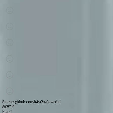
Source: github.com/k4yt3x/flowerhd
颜文字
Emoji