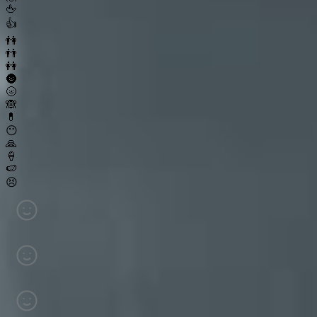
🖕
👍
👫
👬
👭
🌚
🌝
🙈
💊
😶
🙏
🍦
🍉
😣