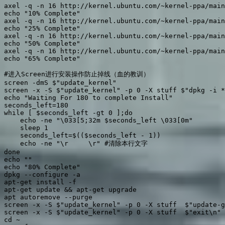
axel -q -n 16 http://kernel.ubuntu.com/~kernel-ppa/main
echo "10% Complete"

axel -q -n 16 http://kernel.ubuntu.com/~kernel-ppa/main
echo "25% Complete"

axel -q -n 16 http://kernel.ubuntu.com/~kernel-ppa/main
echo "50% Complete"

axel -q -n 16 http://kernel.ubuntu.com/~kernel-ppa/main
echo "65% Complete"

#进入Screen进行安装操作防止掉线（血的教训）

screen -dmS $"update_kernel"

screen -x -S $"update_kernel" -p 0 -X stuff $"dpkg -i *
echo "Waiting For 180 to complete Install"

seconds_left=180

while [ $seconds_left -gt 0 ];do

    echo -ne "\033[5;32m $seconds_left \033[0m"

    sleep 1

    seconds_left=$(($seconds_left - 1))

    echo -ne "\r     \r" #清除本行文字

done

echo ""

echo "80% Complete"

dpkg --configure -a

apt-get install -f

apt-get update && apt-get upgrade

apt autoremove --purge

screen -x -S $"update_kernel" -p 0 -X stuff  $"update-g
screen -x -S $"update_kernel" -p 0 -X stuff  $"exit\n"

cd ~
