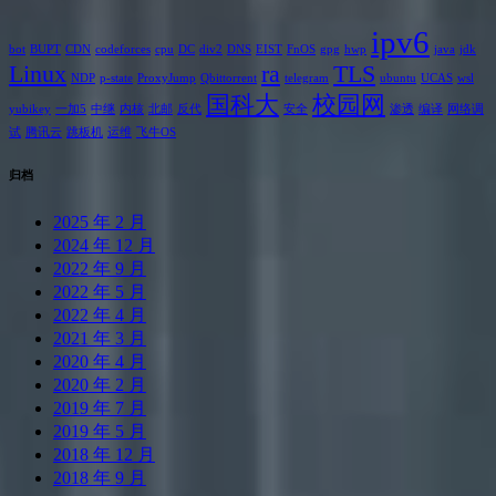
ipv6
bot
BUPT
CDN
codeforces
cpu
DC
div2
DNS
EIST
FnOS
gpg
hwp
java
jdk
Linux
ra
TLS
NDP
p-state
ProxyJump
Qbittorrent
telegram
ubuntu
UCAS
wsl
国科大
校园网
yubikey
一加5
中继
内核
北邮
反代
安全
渗透
编译
网络调
试
腾讯云
跳板机
运维
飞牛OS
归档
2025 年 2 月
2024 年 12 月
2022 年 9 月
2022 年 5 月
2022 年 4 月
2021 年 3 月
2020 年 4 月
2020 年 2 月
2019 年 7 月
2019 年 5 月
2018 年 12 月
2018 年 9 月