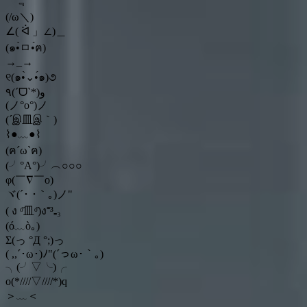
￣﹃￣
(/ω＼)
∠( ᐛ 」∠)＿
(๑•̀ㅁ•́ฅ)
→_→
୧(๑•̀⌄•́๑)૭
٩(ˊᗜˋ*)و
(ノ°ο°)ノ
(´இ皿இ｀)
⌇●﹏●⌇
(ฅ´ω`ฅ)
(╯°A°)╯︵○○○
φ(￣∇￣o)
ヾ(´･ ･｀｡)ノ"
( ง ᵒ̌皿ᵒ̌)ง⁼³₌₃
(ó﹏ò｡)
Σ(っ °Д °;)っ
( ,,´･ω･)ﾉ"(´っω･｀｡)
╮(╯▽╰)╭
o(*////▽////*)q
＞﹏＜