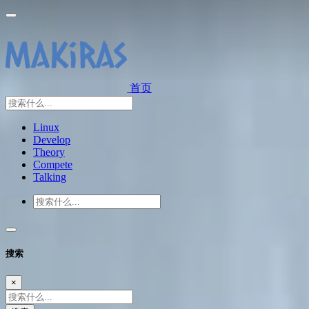
首页
Linux
Develop
Theory
Compete
Talking
搜索
×