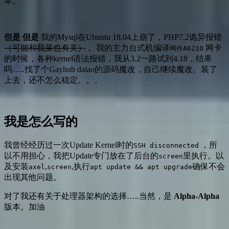
本。
但是
但是
我的Mysql在Ubuntu 18.04上崩了，PHP7.2诡异报错
（可能和我菜也有关）
。我的主力台式机编译
网卡
网件A6210
的时候，各种kernel语法报错，我从3.2一路试到4.18，结果
吗…..找了个Gayhub dalao的源码魔改，自己继续魔改。装了
上去，还不怎么稳定。。。
我是怎么写的
我曾经经历过一次Update Kernel时的
，所
SSH disconnected
以不用担心，我把Update专门放在了后台的
里执行。以
screen
及安装
,
,执行
确保不会
axel
screen
apt update && apt upgrade
出现其他问题。
对了我还有关于处理器架构的选择…..当然，是
Alpha-Alpha
版本。加油