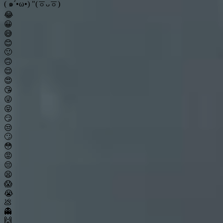
( ๑´•ω•) "(ㆆᴗㆆ)
😂
😀
😅
😊
🙂
🙃
😌
😍
😘
😜
😝
😏
😒
🙄
😳
😡
😔
😫
😱
😭
💩
👻
🙌