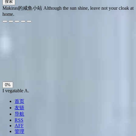
搜索
Makiras的咸鱼小站
Although the sun shine, leave not your cloak at
home.
夜间模式
暗黑模式
Sans Serif
Serif
浅阴影
深阴影
关闭
日落
暗化
灰度
0%
I vegatable A.
首页
友链
导航
RSS
AFF
管理