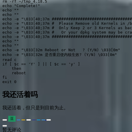
rm -rf ~/tmp_4.18.5

echo "Complete!"

echo ""

echo ""

echo -e "\033[40;37m ##################################
echo -e "\033[40;37m #  Please Remove old Kernels in /b
echo -e "\033[40;37m #  Only Keep 2 or 3 Kernels as bac
echo -e "\033[40;37m #   Or your dpkg system may be cra
echo -e "\033[40;37m ##################################
echo ""

echo ""

echo -e "\033[32m Reboot or Not   ? (Y/N) \033[0m"

echo -e "\033[32m 是否重启使内核生效? (Y/N) \033[0m"

read c

if [ $c == 'Y' ] || [ $c == 'y' ] 

    then

    reboot

fi

我还活着吗
我还活着，但只是到目前为止。
豆
暂无评论