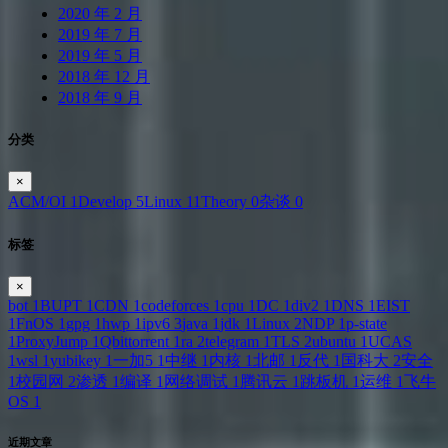
2020 年 2 月
2019 年 7 月
2019 年 5 月
2018 年 12 月
2018 年 9 月
分类
×
ACM/OI
1
Develop
5
Linux
11
Theory
0
杂谈
0
标签
×
bot
1
BUPT
1
CDN
1
codeforces
1
cpu
1
DC
1
div2
1
DNS
1
EIST
1
FnOS
1
gpg
1
hwp
1
ipv6
3
java
1
jdk
1
Linux
2
NDP
1
p-state
1
ProxyJump
1
Qbittorrent
1
ra
2
telegram
1
TLS
2
ubuntu
1
UCAS
1
wsl
1
yubikey
1
一加5
1
中继
1
内核
1
北邮
1
反代
1
国科大
2
安全
1
校园网
2
渗透
1
编译
1
网络调试
1
腾讯云
1
跳板机
1
运维
1
飞牛
OS
1
近期文章