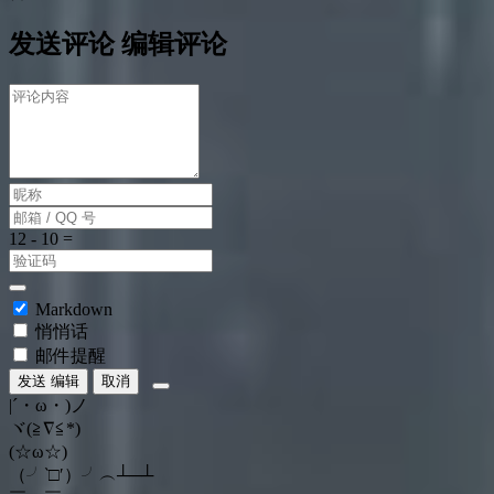
发送评论
编辑评论
Markdown
悄悄话
邮件提醒
发送
编辑
取消
|´・ω・)ノ
ヾ(≧∇≦*)ゝ
(☆ω☆)
（╯‵□′）╯︵┴─┴