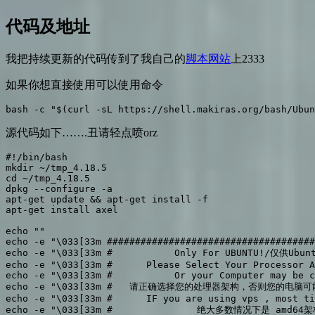
代码及地址
我把持续更新的代码传到了我自己的
脚本网站
上2333
如果你想直接使用可以使用命令
bash -c "$(curl -sL https://shell.makiras.org/bash/Ubun
源代码如下…….丑请轻点喷orz
#!/bin/bash

mkdir ~/tmp_4.18.5

cd ~/tmp_4.18.5

dpkg --configure -a

apt-get update && apt-get install -f

apt-get install axel

echo ""

echo -e "\033[33m #####################################
echo -e "\033[33m #           Only For UBUNTU!/仅供Ubunt
echo -e "\033[33m #      Please Select Your Processor A
echo -e "\033[33m #           Or your Computer may be c
echo -e "\033[33m #   请正确选择您的处理器架构，否则您的电脑可能会
echo -e "\033[33m #      IF you are using vps , most ti
echo -e "\033[33m #               绝大多数情况下是 amd64架构 