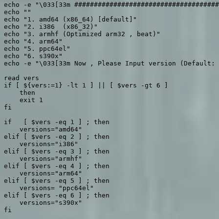
echo -e "\033[33m #####################################
echo ""

echo "1. amd64 (x86_64) [default]"

echo "2. i386  (x86_32)"

echo "3. armhf (Optimized arm32 , beat)"

echo "4. arm64"

echo "5. ppc64el"

echo "6. s390x"

echo -e "\033[33m Now , Please Input version (Default: 
read vers

if [ ${vers:=1} -lt 1 ] || [ $vers -gt 6 ] 

    then

    exit 1

fi

if   [ $vers -eq 1 ] ; then

    versions="amd64"

elif [ $vers -eq 2 ] ; then

    versions="i386"

elif [ $vers -eq 3 ] ; then

    versions="armhf"

elif [ $vers -eq 4 ] ; then

    versions="arm64"

elif [ $vers -eq 5 ] ; then

    versions= "ppc64el"

elif [ $vers -eq 6 ] ; then

    versions="s390x"

fi
